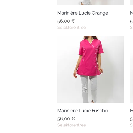
Marinière Lucie Orange
Aperçu rapide
M
Prix
P
56,00 €
5
Selektorentree
S
Marinière Lucie Fuschia
Aperçu rapide
M
Prix
P
56,00 €
5
Selektorentree
S