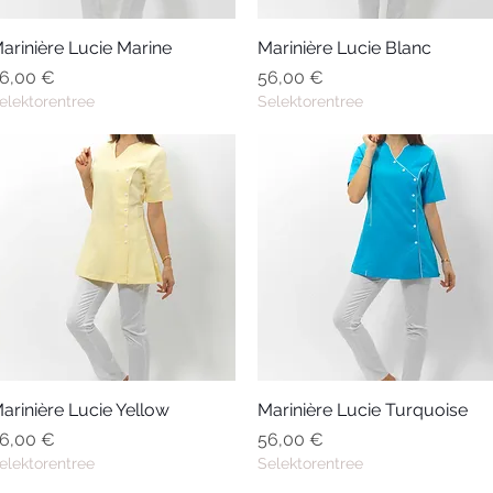
arinière Lucie Marine
Aperçu rapide
Marinière Lucie Blanc
Aperçu rapide
rix
Prix
6,00 €
56,00 €
elektorentree
Selektorentree
arinière Lucie Yellow
Aperçu rapide
Marinière Lucie Turquoise
Aperçu rapide
rix
Prix
6,00 €
56,00 €
elektorentree
Selektorentree