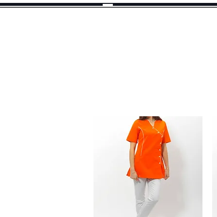
Selekto
Pro
A