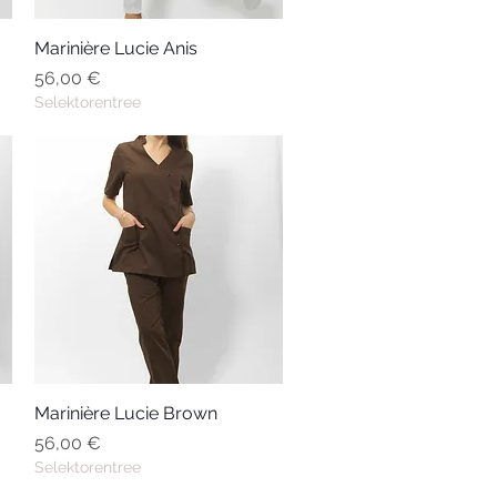
Marinière Lucie Anis
Aperçu rapide
Prix
56,00 €
Selektorentree
Marinière Lucie Brown
Aperçu rapide
Prix
56,00 €
Selektorentree