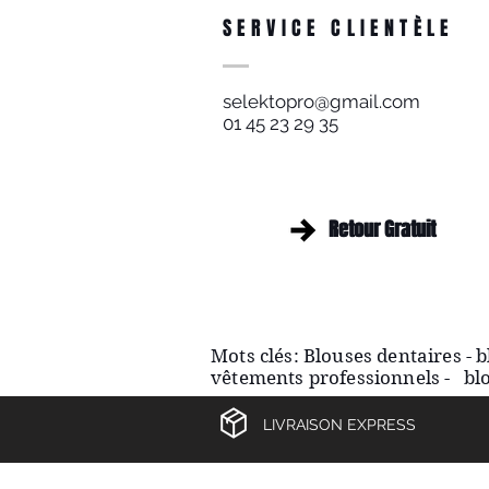
SERVICE CLIENTÈLE
selektopro@gmail.com
01 45 23 29 35
Retour Gratuit
Retour Gratuit
Mots clés: Blouses dentaires - 
vêtements
professionnels - blou
LIVRAISON EXPRESS