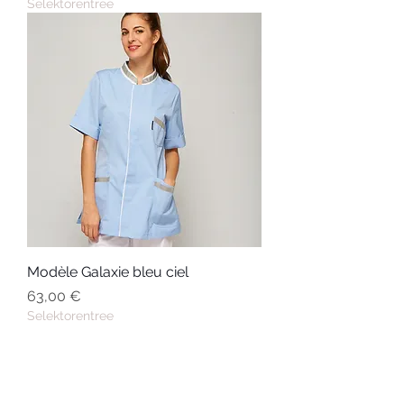
Selektorentree
Modèle Galaxie bleu ciel
Prix
63,00 €
Selektorentree
Retour Gratuit