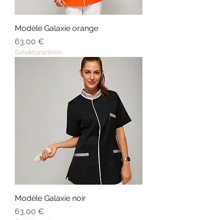
Modèle Galaxie orange
Prix
63,00 €
Selektorentree
Modèle Galaxie noir
Prix
63,00 €