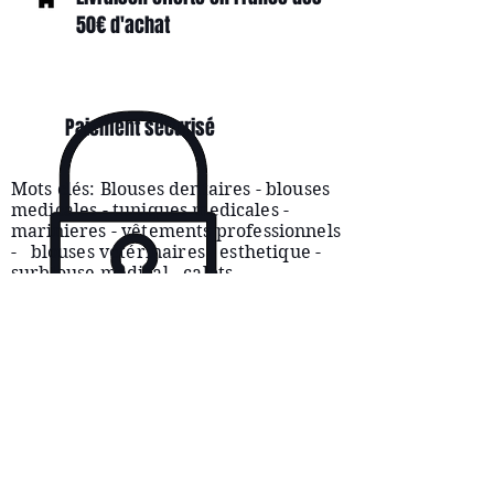
50€ d'achat
Paiement sécurisé
Mots clés: Blouses dentaires - blouses
medicales - tuniques medicales -
marinieres -
vêtements
professionnels
- blouses vétérinaires - esthetique -
surblouse medical - calots
CONDITIONS
D'UTILISATION
SERVICE CLIENTÈLE