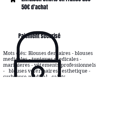
50€ d'achat
Paiement sécurisé
Mots clés: Blouses dentaires - blouses
medicales - tuniques medicales -
marinieres -
vêtements
professionnels
- blouses vétérinaires - esthetique -
surblouse medical - calots
CONDITIONS
D'UTILISATION
SERVICE CLIENTÈLE