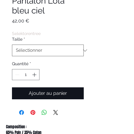
Pantalon Lola
bleu ciel
Prix
42,00 €
Selektorentree
Taille
*
Quantité
*
Ajouter au panier
Composition :
65% Poly / 35% Coton