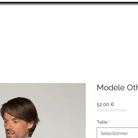
CCUEIL
HOMME
FEMME
ACCESSOIRE
Modèle Oth
Prix
52,00 €
Selektorentree
Taille
*
Sélectionner