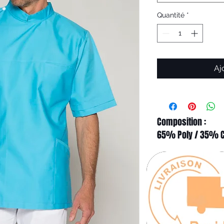
Quantité
*
Aj
Composition :
65% Poly / 35% 