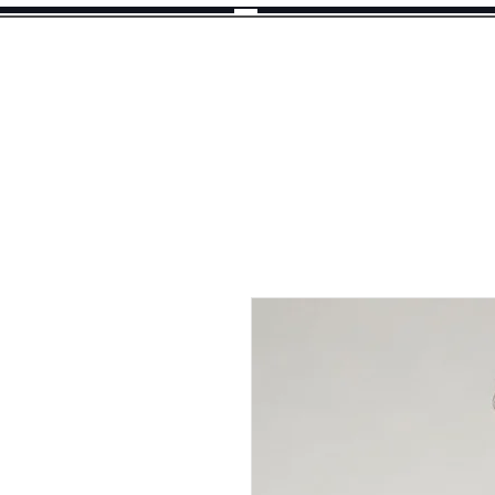
Selekto
Pro
A