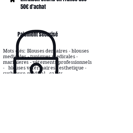
50€ d'achat
Paiement sécurisé
Mots clés: Blouses dentaires - blouses
medicales - tuniques medicales -
marinieres -
vêtements
professionnels
- blouses vétérinaires - esthetique -
surblouse medical - calots
CONDITIONS
D'UTILISATION
SERVICE CLIENTÈLE