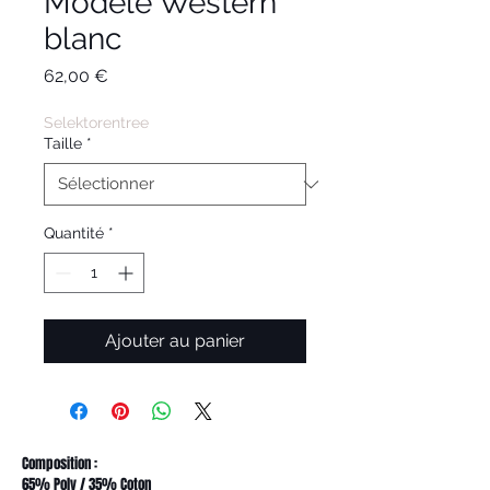
Modèle Western
blanc
Prix
62,00 €
Selektorentree
Taille
*
Quantité
*
Ajouter au panier
Composition :
65% Poly / 35% Coton