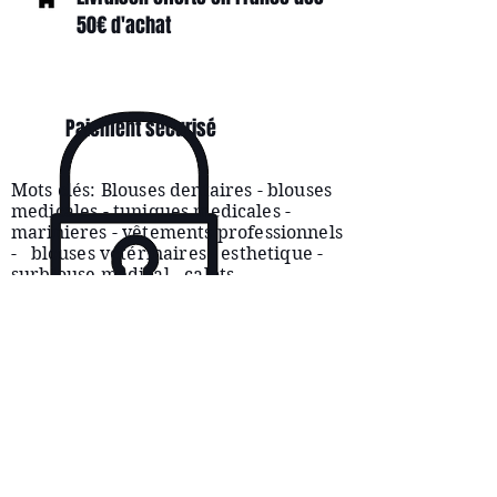
50€ d'achat
Paiement sécurisé
Mots clés: Blouses dentaires - blouses
medicales - tuniques medicales -
marinieres -
vêtements
professionnels
- blouses vétérinaires - esthetique -
surblouse medical - calots
CONDITIONS
D'UTILISATION
SERVICE CLIENTÈLE