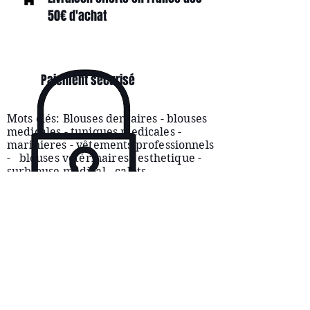
50€ d'achat
Paiement sécurisé
Mots clés: Blouses dentaires - blouses
medicales - tuniques medicales -
marinieres -
vêtements
professionnels
- blouses vétérinaires - esthetique -
surblouse medical - calots
CONDITIONS
D'UTILISATION
SERVICE CLIENTÈLE