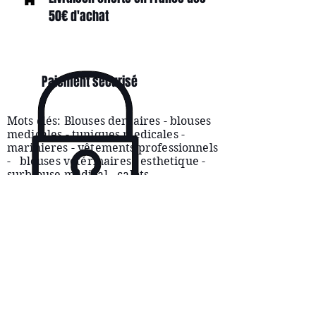
50€ d'achat
Paiement sécurisé
Mots clés: Blouses dentaires - blouses
medicales - tuniques medicales -
marinieres -
vêtements
professionnels
- blouses vétérinaires - esthetique -
surblouse medical - calots
CONDITIONS
D'UTILISATION
SERVICE CLIENTÈLE